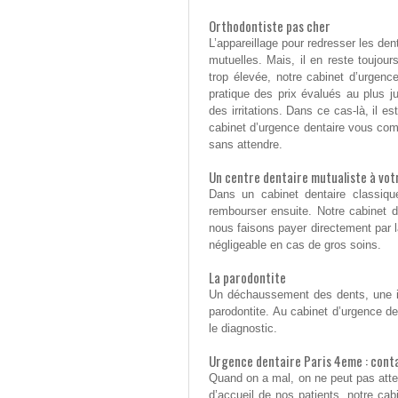
Orthodontiste pas cher
L’appareillage pour redresser les den
mutuelles. Mais, il en reste toujour
trop élevée, notre cabinet d’urgenc
pratique des prix évalués au plus j
des irritations. Dans ce cas-là, il e
cabinet d’urgence dentaire vous co
sans attendre.
Un centre dentaire mutualiste à vot
Dans un cabinet dentaire classiqu
rembourser ensuite. Notre cabinet d
nous faisons payer directement par l
négligeable en cas de gros soins.
La parodontite
Un déchaussement des dents, une i
parodontite. Au cabinet d’urgence de
le diagnostic.
Urgence dentaire Paris 4eme : cont
Quand on a mal, on ne peut pas atten
d’accueil de nos patients, notre cab