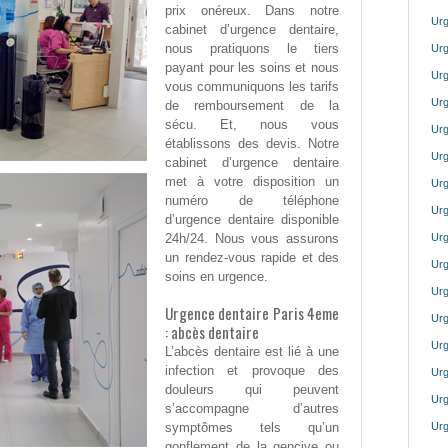
prix onéreux. Dans notre
Urg
cabinet d’urgence dentaire,
nous pratiquons le tiers
Urg
payant pour les soins et nous
Urg
vous communiquons les tarifs
Urg
de remboursement de la
sécu. Et, nous vous
Urg
établissons des devis. Notre
Urg
cabinet d’urgence dentaire
met à votre disposition un
Urg
numéro de téléphone
Urg
d’urgence dentaire disponible
24h/24. Nous vous assurons
Urg
un rendez-vous rapide et des
Urg
soins en urgence.
Urg
Urgence dentaire Paris 4eme
Urg
: abcès dentaire
Urg
L’abcès dentaire est lié à une
infection et provoque des
Urg
douleurs qui peuvent
Urg
s’accompagne d’autres
symptômes tels qu’un
Urg
gonflement de la gencive ou