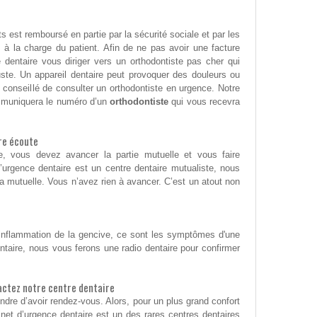
ts est remboursé en partie par la sécurité sociale et par les
s à la charge du patient. Afin de ne pas avoir une facture
e dentaire vous diriger vers un orthodontiste pas cher qui
uste. Un appareil dentaire peut provoquer des douleurs ou
st conseillé de consulter un orthodontiste en urgence. Notre
mmuniquera le numéro d’un
orthodontiste
qui vous recevra
re écoute
e, vous devez avancer la partie mutuelle et vous faire
’urgence dentaire est un centre dentaire mutualiste, nous
a mutuelle. Vous n’avez rien à avancer. C’est un atout non
nflammation de la gencive, ce sont les symptômes d'une
ntaire, nous vous ferons une radio dentaire pour confirmer
actez notre centre dentaire
dre d’avoir rendez-vous. Alors, pour un plus grand confort
inet d’urgence dentaire est un des rares centres dentaires